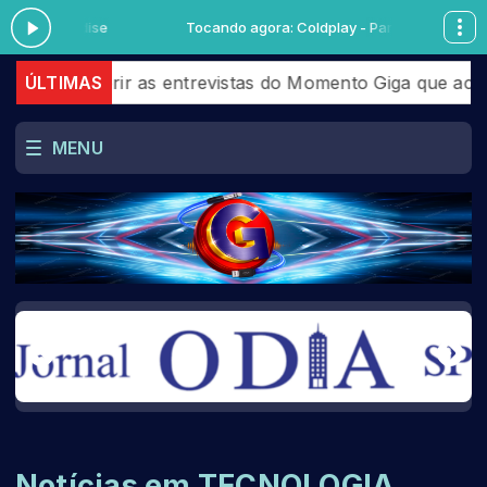
 Paradise
Tocando agora: Coldplay - Paradise
ir as entrevistas do Momento Giga que aconteceram em 
ÚLTIMAS
MENU
Notícias em TECNOLOGIA