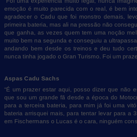
“Foi uma experiência muito legal, nunca imagine
emoção é muito parecida com o real, é bem int
agradecer o Cadu que foi monstro demais, levo
primeira bateria, mas ali na pressão não conse
que ganha, as vezes quem tem uma noção melh
muito bem na segunda e conseguiu a ultrapassa
andando bem desde os treinos e deu tudo cer
nunca tinha jogado o Gran Turismo. Foi um praze
Aspas Cadu Sachs
“É um prazer estar aqui, posso dizer que não e
que sou um grande fã desde a época do Motocr
para a terceira bateria, para mim já foi uma v
bateria arrisquei mais, para tentar levar para 
em Fischermans o Lucas é o cara, ninguém conse