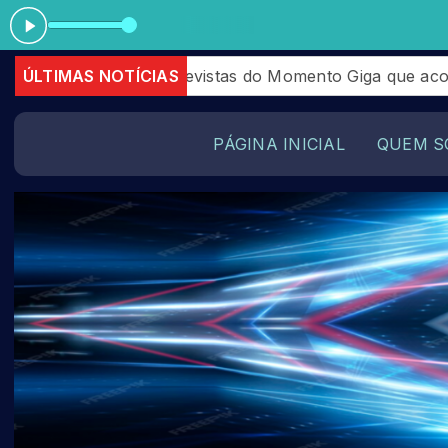
Tocando 
s entrevistas do Momento Giga que aconteceram em Julh
ÚLTIMAS NOTÍCIAS
PÁGINA INICIAL
QUEM S