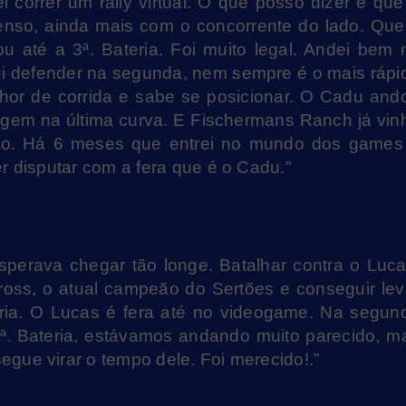
i correr um rally virtual. O que posso dizer é que
enso, ainda mais com o concorrente do lado. Que
u até a 3ª. Bateria. Foi muito legal. Andei bem 
gui defender na segunda, nem sempre é o mais rápi
or de corrida e sabe se posicionar. O Cadu and
gem na última curva. E Fischermans Ranch já vin
to. Há 6 meses que entrei no mundo dos games
r disputar com a fera que é o Cadu.”
sperava chegar tão longe. Batalhar contra o Luca
oss, o atual campeão do Sertões e conseguir lev
itória. O Lucas é fera até no videogame. Na segun
a 3ª. Bateria, estávamos andando muito parecido, m
gue virar o tempo dele. Foi merecido!.”