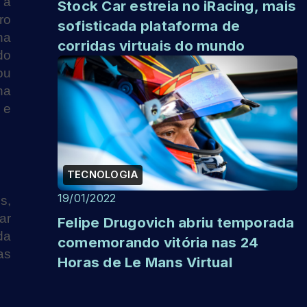
 a
Stock Car estreia no iRacing, mais
ro
sofisticada plataforma de
na
corridas virtuais do mundo
do
ou
ha
 e
TECNOLOGIA
19/01/2022
s,
ar
Felipe Drugovich abriu temporada
da
comemorando vitória nas 24
as
Horas de Le Mans Virtual