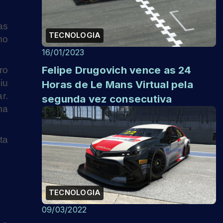
as
TECNOLOGIA
mo
16/01/2023
Felipe Drugovich vence as 24
ro
iu
Horas de Le Mans Virtual pela
r.
segunda vez consecutiva
ma
ta
TECNOLOGIA
09/03/2022