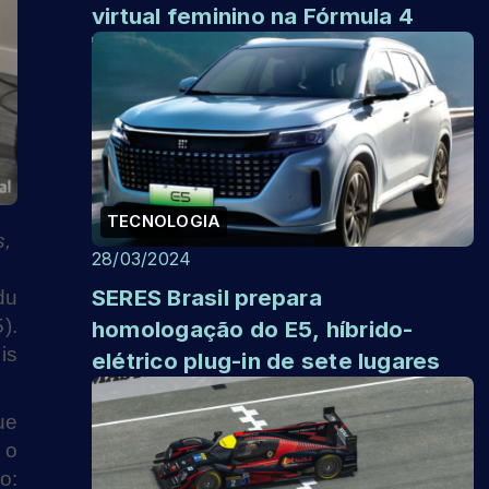
virtual feminino na Fórmula 4
TECNOLOGIA
s,
28/03/2024
SERES Brasil prepara
du
).
homologação do E5, híbrido-
is
elétrico plug-in de sete lugares
ue
 o
o: