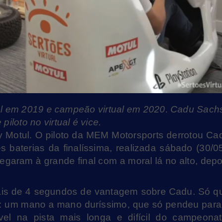
real em 2019 e campeão virtual em 2020. Cadu Sach
piloto no virtual é vice.
y Motul. O piloto da MEM Motorsports derrotou Ca
 baterias da finalíssima, realizada sábado (30/05
egaram à grande final com a moral lá no alto, depo
ais de 4 segundos de vantagem sobre Cadu. Só q
nal: um mano a mano duríssimo, que só pendeu para
el na pista mais longa e difícil do campeonat