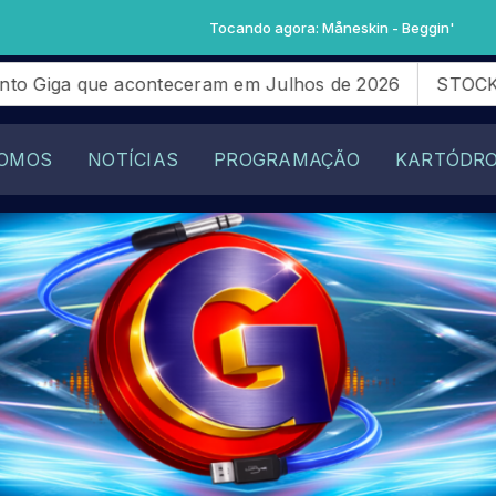
Tocando agora: Måneskin - Beggin'
iga que aconteceram em Julhos de 2026
STOCK LIGHT
OMOS
NOTÍCIAS
PROGRAMAÇÃO
KARTÓDR