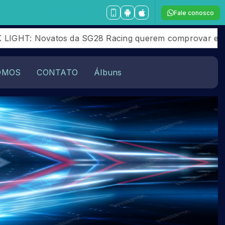
Fale conosco
: Novatos da SG28 Racing querem comprovar evolução n
OMOS
CONTATO
Álbuns