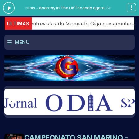
gora: Sex Pistols - Anarchy In The UK
Tocando agora: Sex Pistols - Ana
conferir as entrevistas do Momento Giga que acontecer
ÚLTIMAS
MENU
CAMPEONATO SAN MARINO -