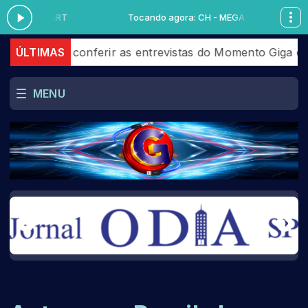
- MEGA KART
Tocando agora: CH - MEGA KART
xe de conferir as entrevistas do Momento Giga que aco
ÚLTIMAS
MENU