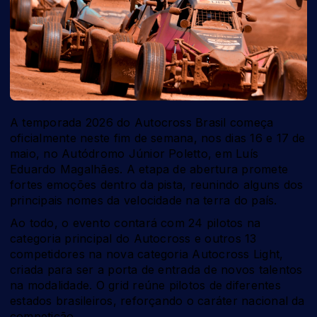
A temporada 2026 do Autocross Brasil começa
oficialmente neste fim de semana, nos dias 16 e 17 de
maio, no Autódromo Júnior Poletto, em Luís
Eduardo Magalhães. A etapa de abertura promete
fortes emoções dentro da pista, reunindo alguns dos
principais nomes da velocidade na terra do país.
Ao todo, o evento contará com 24 pilotos na
categoria principal do Autocross e outros 13
competidores na nova categoria Autocross Light,
criada para ser a porta de entrada de novos talentos
na modalidade. O grid reúne pilotos de diferentes
estados brasileiros, reforçando o caráter nacional da
competição.