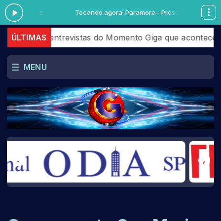
Pressure
Tocando agora: Paramore - Pressure
 entrevistas do Momento Giga que aconteceram em Julhos
ÚLTIMAS
MENU