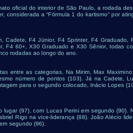
to oficial do interior de São Paulo, a rodada des
r, considerada a “Fórmula 1 do kartismo” por ating
, Cadete, F4 Júnior, F4 Sprinter, F4 Graduado, 
or, F4 60+, X30 Graduado e X30 Sênior, todas c
inco rodadas ao longo do ano.
putas entre as categorias. Na Mirim, Max Maximino
smo número de pontos (103). Já na Cadete, Lu
ntagem para o segundo colocado, Inácio Lopes (1
o lugar (97), com Lucas Perini em segundo (90). 
abriel Rigo na vice-liderança (88). João Alécio lide
 em segundo (96).