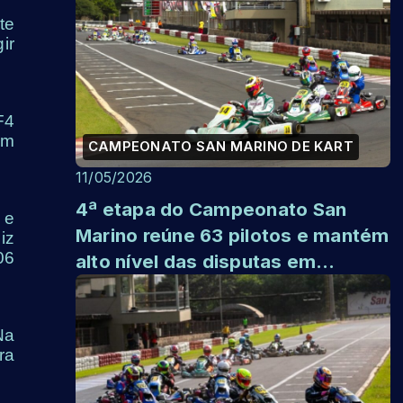
te
ir
F4
om
CAMPEONATO SAN MARINO DE KART
11/05/2026
4ª etapa do Campeonato San
 e
Marino reúne 63 pilotos e mantém
iz
06
alto nível das disputas em
Paulínia
Na
ra