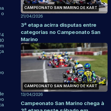
CAMPEONATO SAN MARINO DE KART
na
 o
21/04/2026
3ª etapa acirra disputas entre
categorias no Campeonato San
F4
Marino
30
em
ça
vo
CAMPEONATO SAN MARINO DE KART
de
13/04/2026
vo
Campeonato San Marino chega à
ca
3ª etapa neste sábado em