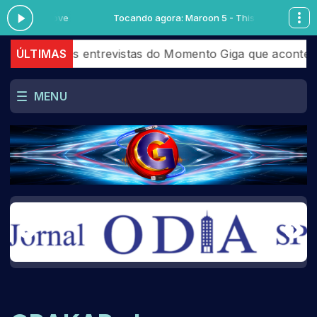
- This Love
Tocando agora: Maroon 5 - This Love
ir as entrevistas do Momento Giga que aconteceram em 
ÚLTIMAS
MENU