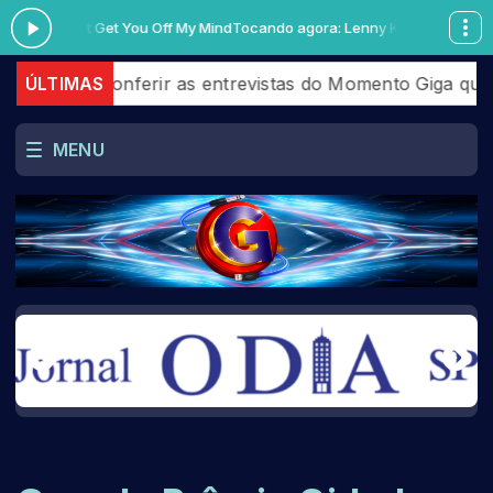
 - Can't Get You Off My Mind
Tocando agora: Lenny Kravitz - Can't Get Y
e conferir as entrevistas do Momento Giga que acontec
ÚLTIMAS
MENU