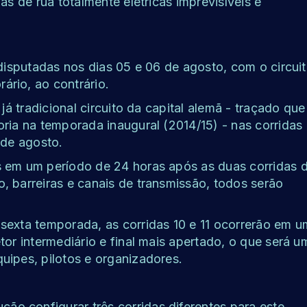
as de rua totalmente elétricas imprevisíveis e
 disputadas nos dias 05 e 06 de agosto, com o circui
rio, ao contrário.
já tradicional circuito da capital alemã - traçado que
ria na temporada inaugural (2014/15) - nas corridas
 de agosto.
s em um período de 24 horas após as duas corridas 
, barreiras e canais de transmissão, todos serão
sexta temporada, as corridas 10 e 11 ocorrerão em u
tor intermediário e final mais apertado, o que será u
uipes, pilotos e organizadores.
o configurar três corridas diferentes para este