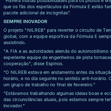
“Haverá muitas possibilidades para os pilotos e en
que os fãs dos espetáculos da Fórmula E estão fa
pacote adicional de incógnitas”.
SEMPRE INOVADOR
O projeto "NILREB" para reverter o circuito de 
global, com a equipe esportiva da Fórmula E semp
assistindo.
"A FIA e as autoridades alemãs do automobilismo 
experiente equipe de engenheiros de pista tornass
cooperação", disse Espinos.
“O NILREB estava em andamento antes da situação 
horário, e no dia seguinte no sentido anti-horári
um grupo de trabalho no final de fevereiro.”
“Estávamos trabalhando algumas ideias boas e ec
das circunstâncias atuais, pois estamos sempre t
inovador.”