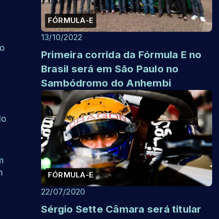
FÓRMULA-E
13/10/2022
to
Primeira corrida da Fórmula E no
Brasil será em São Paulo no
Sambódromo do Anhembi
do
m
m
FÓRMULA-E
22/07/2020
Sérgio Sette Câmara será titular