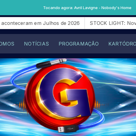
Tocando agora: Avril Lavigne - Nobody's Home
m Julhos de 2026
STOCK LIGHT: Novatos da SG28 Rac
OMOS
NOTÍCIAS
PROGRAMAÇÃO
KARTÓDR