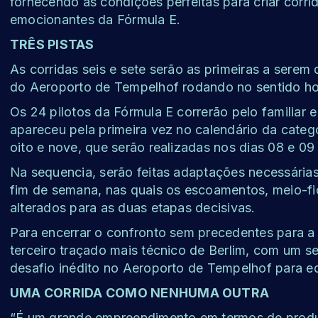
fornecendo as condições perfeitas para criar corrid
emocionantes da Fórmula E.
TRÊS PISTAS
As corridas seis e sete serão as primeiras a serem
do Aeroporto de Tempelhof rodando no sentido horá
Os 24 pilotos da Fórmula E correrão pelo familiar e 
apareceu pela primeira vez no calendário da catego
oito e nove, que serão realizadas nos dias 08 e 09
Na sequencia, serão feitas adaptações necessária
fim de semana, nas quais os escoamentos, meio-fio
alterados para as duas etapas decisivas.
Para encerrar o confronto sem precedentes para a 
terceiro traçado mais técnico de Berlim, com um se
desafio inédito no Aeroporto de Tempelhof para eq
UMA CORRIDA COMO NENHUMA OUTRA
“É um grande empreendimento em termos de produçã