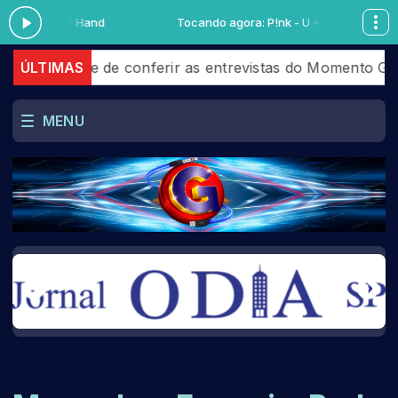
nk - U + Ur Hand
Tocando agora: P!nk - U + Ur Hand
o deixe de conferir as entrevistas do Momento Giga qu
ÚLTIMAS
MENU