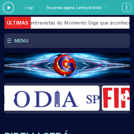
tz - Fly Away
Tocando agora: Lenny Kravitz - Fly Away
 as entrevistas do Momento Giga que aconteceram em Ju
ÚLTIMAS
MENU