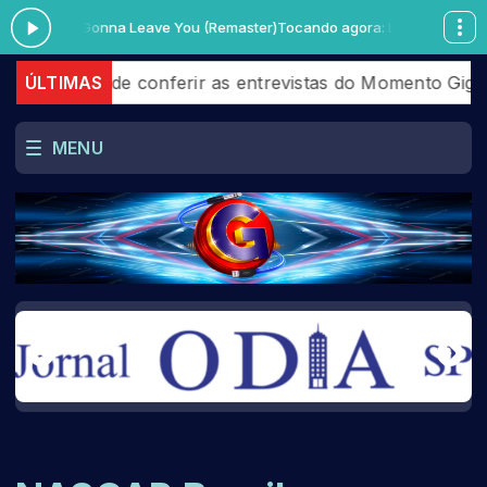
abe I'm Gonna Leave You (Remaster)
Tocando agora: Led Zeppelin - Babe
ixe de conferir as entrevistas do Momento Giga que ac
ÚLTIMAS
MENU