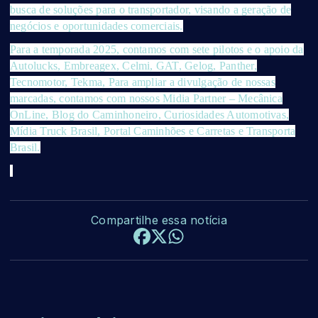
busca de soluções para o transportador, visando a geração de
negócios e oportunidades comerciais.
Para a temporada 2025, contamos com sete pilotos e o apoio da
Autolucks, Embreagex, Celmi, GAT, Gelog, Panther,
Tecnomotor, Tekma, Para ampliar a divulgação de nossas
marcadas, contamos com nossos Midia Partner – Mecânica
OnLine, Blog do Caminhoneiro, Curiosidades Automotivas,
Mídia Truck Brasil, Portal Caminhões e Carretas e Transporta
Brasil.
Compartilhe essa notícia