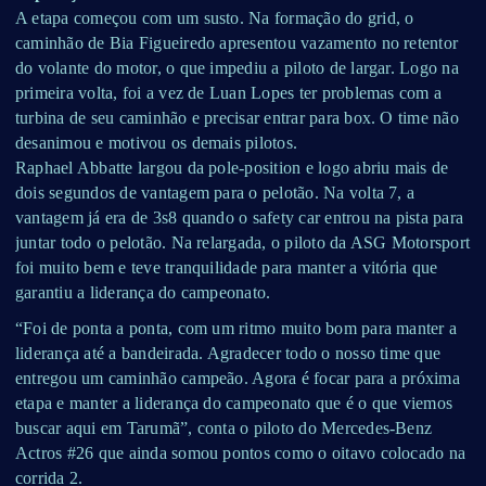
A etapa começou com um susto. Na formação do grid, o
caminhão de Bia Figueiredo apresentou vazamento no retentor
do volante do motor, o que impediu a piloto de largar. Logo na
primeira volta, foi a vez de Luan Lopes ter problemas com a
turbina de seu caminhão e precisar entrar para box. O time não
desanimou e motivou os demais pilotos.
Raphael Abbatte largou da pole-position e logo abriu mais de
dois segundos de vantagem para o pelotão. Na volta 7, a
vantagem já era de 3s8 quando o safety car entrou na pista para
juntar todo o pelotão. Na relargada, o piloto da ASG Motorsport
foi muito bem e teve tranquilidade para manter a vitória que
garantiu a liderança do campeonato.
“Foi de ponta a ponta, com um ritmo muito bom para manter a
liderança até a bandeirada. Agradecer todo o nosso time que
entregou um caminhão campeão. Agora é focar para a próxima
etapa e manter a liderança do campeonato que é o que viemos
buscar aqui em Tarumã”, conta o piloto do Mercedes-Benz
Actros #26 que ainda somou pontos como o oitavo colocado na
corrida 2.