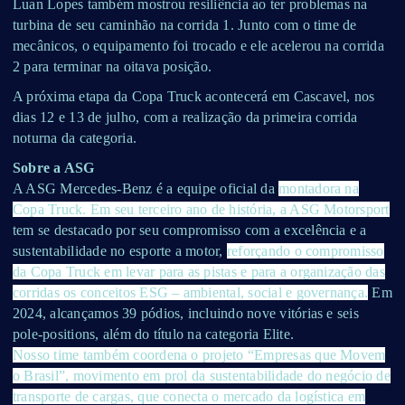
Luan Lopes também mostrou resiliência ao ter problemas na
turbina de seu caminhão na corrida 1. Junto com o time de
mecânicos, o equipamento foi trocado e ele acelerou na corrida
2 para terminar na oitava posição.
A próxima etapa da Copa Truck acontecerá em Cascavel, nos
dias 12 e 13 de julho, com a realização da primeira corrida
noturna da categoria.
Sobre a ASG
A ASG Mercedes-Benz é a equipe oficial da
montadora na
Copa Truck. Em seu terceiro ano de história, a ASG Motorsport
tem se destacado por seu compromisso com a excelência e a
sustentabilidade no esporte a motor,
reforçando o compromisso
da Copa Truck em levar para as pistas e para a organização das
corridas os conceitos ESG – ambiental, social e governança.
Em
2024, alcançamos 39 pódios, incluindo nove vitórias e seis
pole-positions, além do título na categoria Elite.
Nosso time também coordena o projeto “Empresas que Movem
o Brasil”, movimento em prol da sustentabilidade do negócio de
transporte de cargas, que conecta o mercado da logística em