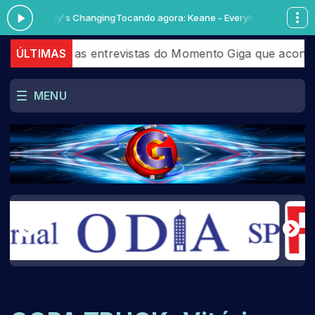
Everybody's Changing
Tocando agora: Keane - Everybody's Changing
erir as entrevistas do Momento Giga que aconteceram em
ÚLTIMAS
MENU