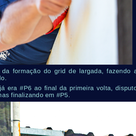
da formação do grid de largada, fazendo 
do.
já era #P6 ao final da primeira volta, disput
mas finalizando em #P5.