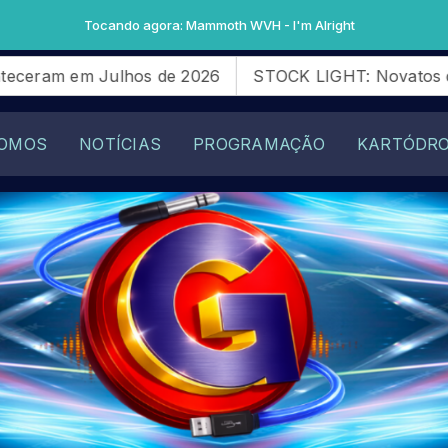
m Alright
LIGHT: Novatos da SG28 Racing querem comprovar evol
OMOS
NOTÍCIAS
PROGRAMAÇÃO
KARTÓDR