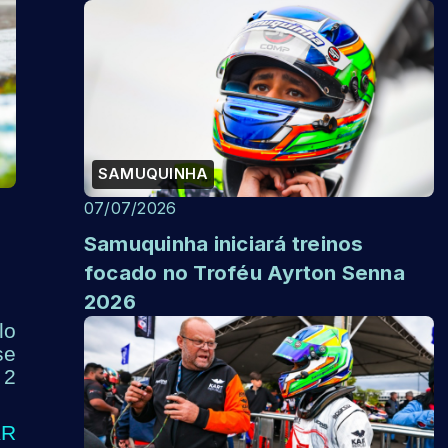
SAMUQUINHA
07/07/2026
Samuquinha iniciará treinos
focado no Troféu Ayrton Senna
2026
lo
se
 2
KR