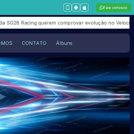
Fale conosco
ução no Velocitta
Bruno Grigatti é Campeão da Copa 
OMOS
CONTATO
Álbuns