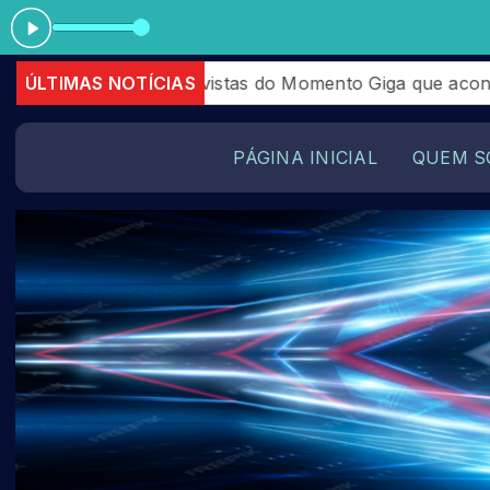
Tocando agora: Mammoth WVH - I'
ento Giga que aconteceram em Julhos de 2026
ÚLTIMAS NOTÍCIAS
STOCK 
PÁGINA INICIAL
QUEM S