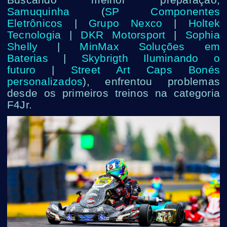
Buscando melhor preparação,
Samuquinha
(
SP Componentes
Eletrônicos
|
Grupo Nexco
|
Holtek
Tecnologia
|
DKR Motorsport
|
Sophia
Shelly
|
MinMax Soluções em
Baterias
|
Skybrigth Iluminando o
futuro
|
Street Art Caps Bonés
personalizados
), enfrentou problemas
desde os primeiros treinos na categoria
F4Jr.