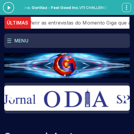
ora: Gorillaz - Feel Good Inc.
V11 CHALLENGE com AILTON SIQUEIRA da
nferir as entrevistas do Momento Giga que aconteceram 
ÚLTIMAS
MENU