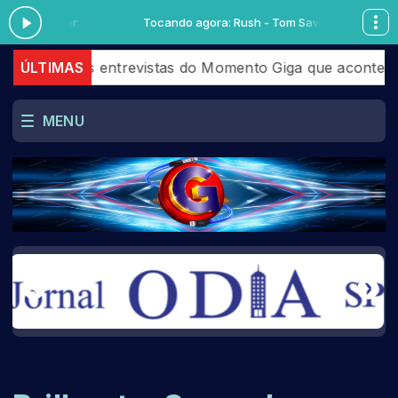
 Sawyer
Tocando agora: Rush - Tom Sawyer
s entrevistas do Momento Giga que aconteceram em Julh
ÚLTIMAS
MENU