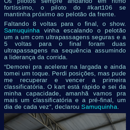
Os pilotos sempre andando em ritmo
fortíssimo, o piloto do #kart106 se
mantinha próximo ao pelotão da frente.
Faltando 8 voltas para o final, o show.
Samuquinha
vinha escalando o pelotão
um a um com ultrapassagens seguras e a
5 voltas para o final foram duas
ultrapassagens na sequência assumindo
a liderança da corrida.
“Demorei pra acelerar na largada e ainda
tomei um toque. Perdi posições, mas pude
me recuperar e vencer a primeira
classificatória. O kart está rápido e sei da
minha capacidade, amanhã vamos pra
mais um classificatória e a pré-final, um
dia de cada vez”, declarou
Samuquinha
.